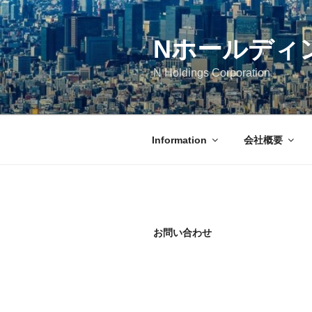
コ
ン
テ
Nホールディ
ン
N Holdings Corporation
ツ
へ
ス
キ
Information
会社概要
ッ
プ
お問い合わせ